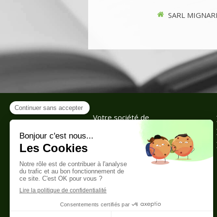
SARL MIGNARD
Votre société de
construction, rénovation à
Pépieux (11)
assure tous vos
travaux de rénovation
générale, construction de villa,
agrandissement et
extensions, maçonnerie gros
oeuvre, collectivités,
domaines viticoles.