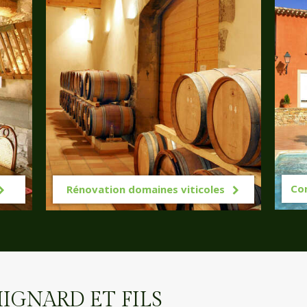
Co
Rénovation domaines viticoles
 MIGNARD ET FILS